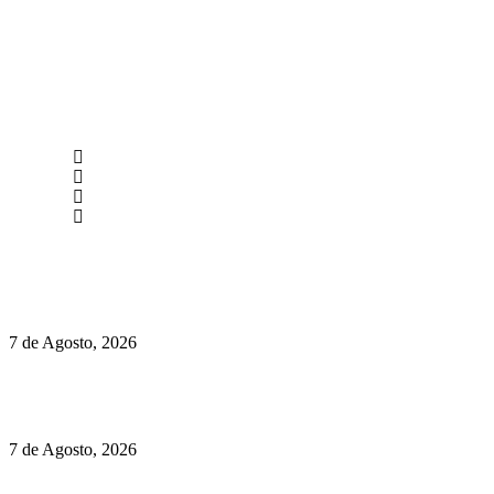
newmen@yourbranding.pt
(+351) 211 358 184
Instagram
Facebook
Políticas de Privacidade
Políticas de Cookies
Preços do Audi Q7 começam nos 110 mil euros
7 de Agosto, 2026
Chegou o novo Pêra Doce Branco Fresh Edition – Um vinho
que traz mais frescura ao verão
7 de Agosto, 2026
O mundo prefere vinhos mais frescos e menos alcoólicos