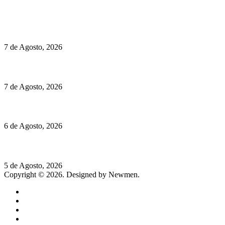
Políticas de Cookies
Preços do Audi Q7 começam nos 110 mil euros
7 de Agosto, 2026
Chegou o novo Pêra Doce Branco Fresh Edition – Um vinho que t
7 de Agosto, 2026
O mundo prefere vinhos mais frescos e menos alcoólicos
6 de Agosto, 2026
Hispano Suiza Carmen Sagrera: 1115 cv ao serviço do instinto
5 de Agosto, 2026
Copyright © 2026. Designed by Newmen.
Home
General
Sociedade
Destaques do dia