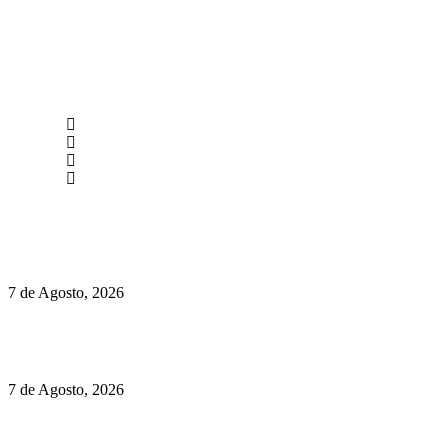
newmen@yourbranding.pt
(+351) 211 358 184
Instagram
Facebook
Políticas de Privacidade
Políticas de Cookies
Preços do Audi Q7 começam nos 110 mil euros
7 de Agosto, 2026
Chegou o novo Pêra Doce Branco Fresh Edition – Um vinho
que traz mais frescura ao verão
7 de Agosto, 2026
O mundo prefere vinhos mais frescos e menos alcoólicos