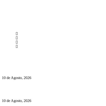
newmen@yourbranding.pt
(+351) 211 358 184
Instagram
Facebook
Políticas de Privacidade
Políticas de Cookies
Sugestão New Men: Jazz, vinho e gastronomia portuguesa
numa sexta-feira no Erva
10 de Agosto, 2026
Hyundai IONIQ 9 Black Ink: luxo elétrico num tom mais
discreto
10 de Agosto, 2026