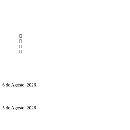
newmen@yourbranding.pt
(+351) 211 358 184
Instagram
Facebook
Políticas de Privacidade
Políticas de Cookies
O mundo prefere vinhos mais frescos e menos alcoólicos
6 de Agosto, 2026
Hispano Suiza Carmen Sagrera: 1115 cv ao serviço do instinto
5 de Agosto, 2026
Quinta da Moscadinha apresenta as novidades de Sidra e
Aguardente