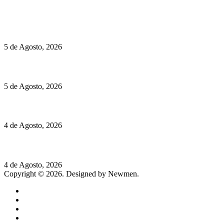
Políticas de Cookies
Hispano Suiza Carmen Sagrera: 1115 cv ao serviço do instinto
5 de Agosto, 2026
Quinta da Moscadinha apresenta as novidades de Sidra e Aguar
5 de Agosto, 2026
Rússia: Aqui até as bombas atómicas são ortodoxas – um texto d
4 de Agosto, 2026
Lamborghini Revuelto Miura 60° Homage: o passado regressa a 
4 de Agosto, 2026
Copyright © 2026. Designed by Newmen.
Home
General
Sociedade
Destaques do dia