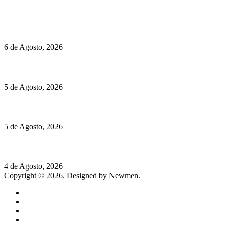
Políticas de Cookies
O mundo prefere vinhos mais frescos e menos alcoólicos
6 de Agosto, 2026
Hispano Suiza Carmen Sagrera: 1115 cv ao serviço do instinto
5 de Agosto, 2026
Quinta da Moscadinha apresenta as novidades de Sidra e Aguar
5 de Agosto, 2026
Rússia: Aqui até as bombas atómicas são ortodoxas – um texto d
4 de Agosto, 2026
Copyright © 2026. Designed by Newmen.
Home
General
Sociedade
Destaques do dia