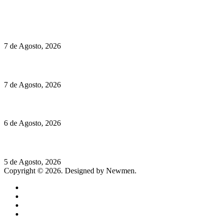
Políticas de Cookies
Preços do Audi Q7 começam nos 110 mil euros
7 de Agosto, 2026
Chegou o novo Pêra Doce Branco Fresh Edition – Um vinho que t
7 de Agosto, 2026
O mundo prefere vinhos mais frescos e menos alcoólicos
6 de Agosto, 2026
Hispano Suiza Carmen Sagrera: 1115 cv ao serviço do instinto
5 de Agosto, 2026
Copyright © 2026. Designed by Newmen.
Home
General
Sociedade
Destaques do dia