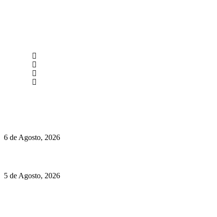
newmen@yourbranding.pt
(+351) 211 358 184
Instagram
Facebook
Políticas de Privacidade
Políticas de Cookies
O mundo prefere vinhos mais frescos e menos alcoólicos
6 de Agosto, 2026
Hispano Suiza Carmen Sagrera: 1115 cv ao serviço do instinto
5 de Agosto, 2026
Quinta da Moscadinha apresenta as novidades de Sidra e
Aguardente