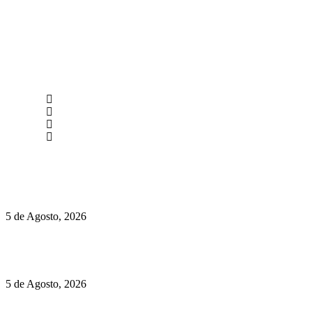
newmen@yourbranding.pt
(+351) 211 358 184
Instagram
Facebook
Políticas de Privacidade
Políticas de Cookies
Hispano Suiza Carmen Sagrera: 1115 cv ao serviço do instinto
5 de Agosto, 2026
Quinta da Moscadinha apresenta as novidades de Sidra e
Aguardente
5 de Agosto, 2026
Rússia: Aqui até as bombas atómicas são ortodoxas – um texto