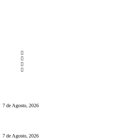
newmen@yourbranding.pt
(+351) 211 358 184
Instagram
Facebook
Políticas de Privacidade
Políticas de Cookies
Preços do Audi Q7 começam nos 110 mil euros
7 de Agosto, 2026
Chegou o novo Pêra Doce Branco Fresh Edition – Um vinho
que traz mais frescura ao verão
7 de Agosto, 2026