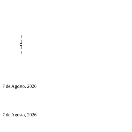
newmen@yourbranding.pt
(+351) 211 358 184
Instagram
Facebook
Políticas de Privacidade
Políticas de Cookies
Preços do Audi Q7 começam nos 110 mil euros
7 de Agosto, 2026
Chegou o novo Pêra Doce Branco Fresh Edition – Um vinho
que traz mais frescura ao verão
7 de Agosto, 2026
O mundo prefere vinhos mais frescos e menos alcoólicos