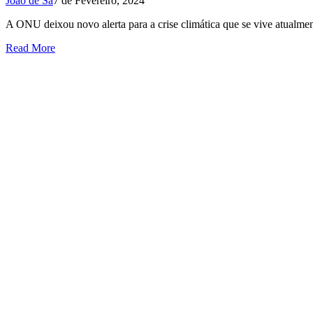
João de Sá
7 de Fevereiro, 2024
A ONU deixou novo alerta para a crise climática que se vive atualme
Read More