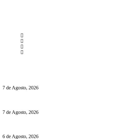
newmen@yourbranding.pt
(+351) 211 358 184
Instagram
Facebook
Políticas de Privacidade
Políticas de Cookies
Preços do Audi Q7 começam nos 110 mil euros
7 de Agosto, 2026
Chegou o novo Pêra Doce Branco Fresh Edition – Um vinho que t
7 de Agosto, 2026
O mundo prefere vinhos mais frescos e menos alcoólicos
6 de Agosto, 2026