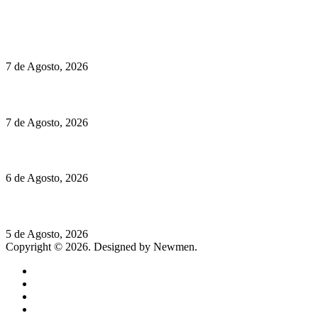
Políticas de Cookies
Preços do Audi Q7 começam nos 110 mil euros
7 de Agosto, 2026
Chegou o novo Pêra Doce Branco Fresh Edition – Um vinho que t
7 de Agosto, 2026
O mundo prefere vinhos mais frescos e menos alcoólicos
6 de Agosto, 2026
Hispano Suiza Carmen Sagrera: 1115 cv ao serviço do instinto
5 de Agosto, 2026
Copyright © 2026. Designed by Newmen.
Home
General
Sociedade
Destaques do dia