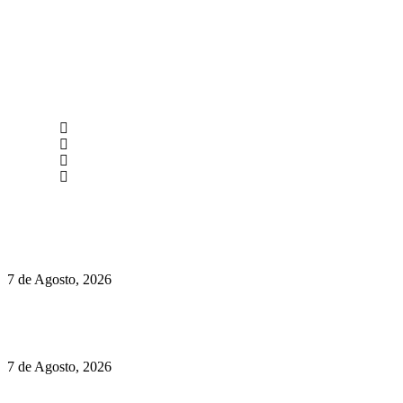
newmen@yourbranding.pt
(+351) 211 358 184
Instagram
Facebook
Políticas de Privacidade
Políticas de Cookies
Preços do Audi Q7 começam nos 110 mil euros
7 de Agosto, 2026
Chegou o novo Pêra Doce Branco Fresh Edition – Um vinho
que traz mais frescura ao verão
7 de Agosto, 2026
O mundo prefere vinhos mais frescos e menos alcoólicos