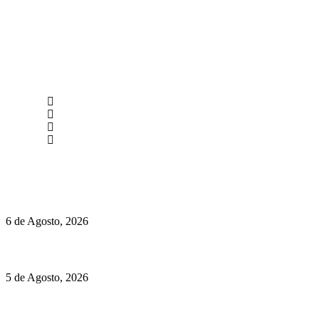
newmen@yourbranding.pt
(+351) 211 358 184
Instagram
Facebook
Políticas de Privacidade
Políticas de Cookies
O mundo prefere vinhos mais frescos e menos alcoólicos
6 de Agosto, 2026
Hispano Suiza Carmen Sagrera: 1115 cv ao serviço do instinto
5 de Agosto, 2026
Quinta da Moscadinha apresenta as novidades de Sidra e
Aguardente