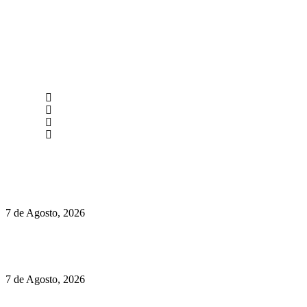
newmen@yourbranding.pt
(+351) 211 358 184
Instagram
Facebook
Políticas de Privacidade
Políticas de Cookies
Preços do Audi Q7 começam nos 110 mil euros
7 de Agosto, 2026
Chegou o novo Pêra Doce Branco Fresh Edition – Um vinho
que traz mais frescura ao verão
7 de Agosto, 2026
O mundo prefere vinhos mais frescos e menos alcoólicos