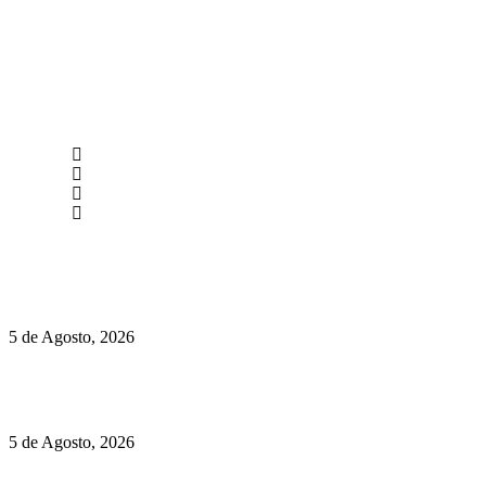
newmen@yourbranding.pt
(+351) 211 358 184
Instagram
Facebook
Políticas de Privacidade
Políticas de Cookies
Hispano Suiza Carmen Sagrera: 1115 cv ao serviço do instinto
5 de Agosto, 2026
Quinta da Moscadinha apresenta as novidades de Sidra e
Aguardente
5 de Agosto, 2026
Rússia: Aqui até as bombas atómicas são ortodoxas – um texto