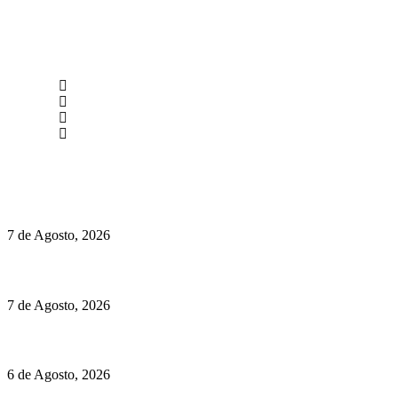
newmen@yourbranding.pt
(+351) 211 358 184
Instagram
Facebook
Políticas de Privacidade
Políticas de Cookies
Preços do Audi Q7 começam nos 110 mil euros
7 de Agosto, 2026
Chegou o novo Pêra Doce Branco Fresh Edition – Um vinho que t
7 de Agosto, 2026
O mundo prefere vinhos mais frescos e menos alcoólicos
6 de Agosto, 2026