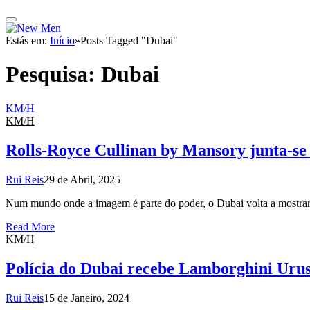
Estás em:
Início
»
Posts Tagged "Dubai"
Pesquisa:
Dubai
KM/H
KM/H
Rolls-Royce Cullinan by Mansory junta-se 
Rui Reis
29 de Abril, 2025
Num mundo onde a imagem é parte do poder, o Dubai volta a mostrar
Read More
KM/H
Polícia do Dubai recebe Lamborghini Uru
Rui Reis
15 de Janeiro, 2024