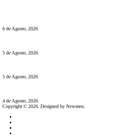
Políticas de Cookies
O mundo prefere vinhos mais frescos e menos alcoólicos
6 de Agosto, 2026
Hispano Suiza Carmen Sagrera: 1115 cv ao serviço do instinto
5 de Agosto, 2026
Quinta da Moscadinha apresenta as novidades de Sidra e Aguar
5 de Agosto, 2026
Rússia: Aqui até as bombas atómicas são ortodoxas – um texto d
4 de Agosto, 2026
Copyright © 2026. Designed by Newmen.
Home
General
Sociedade
Destaques do dia