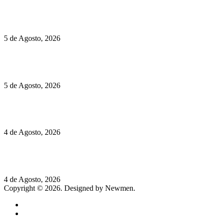
Políticas de Cookies
Hispano Suiza Carmen Sagrera: 1115 cv ao serviço do instinto
5 de Agosto, 2026
Quinta da Moscadinha apresenta as novidades de Sidra e
Aguardente
5 de Agosto, 2026
Rússia: Aqui até as bombas atómicas são ortodoxas – um texto
de José Milhazes
4 de Agosto, 2026
Lamborghini Revuelto Miura 60° Homage: o passado regressa
a mais de 350 km/h
4 de Agosto, 2026
Copyright © 2026. Designed by Newmen.
Home
General