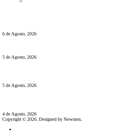
Facebook
Políticas de Privacidade
Políticas de Cookies
O mundo prefere vinhos mais frescos e menos alcoólicos
6 de Agosto, 2026
Hispano Suiza Carmen Sagrera: 1115 cv ao serviço do instinto
5 de Agosto, 2026
Quinta da Moscadinha apresenta as novidades de Sidra e
Aguardente
5 de Agosto, 2026
Rússia: Aqui até as bombas atómicas são ortodoxas – um texto
de José Milhazes
4 de Agosto, 2026
Copyright © 2026. Designed by Newmen.
Home