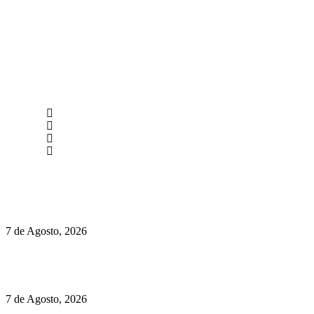
newmen@yourbranding.pt
(+351) 211 358 184
Instagram
Facebook
Políticas de Privacidade
Políticas de Cookies
Preços do Audi Q7 começam nos 110 mil euros
7 de Agosto, 2026
Chegou o novo Pêra Doce Branco Fresh Edition – Um vinho
que traz mais frescura ao verão
7 de Agosto, 2026