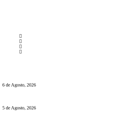
newmen@yourbranding.pt
(+351) 211 358 184
Instagram
Facebook
Políticas de Privacidade
Políticas de Cookies
O mundo prefere vinhos mais frescos e menos alcoólicos
6 de Agosto, 2026
Hispano Suiza Carmen Sagrera: 1115 cv ao serviço do instinto
5 de Agosto, 2026
Quinta da Moscadinha apresenta as novidades de Sidra e
Aguardente