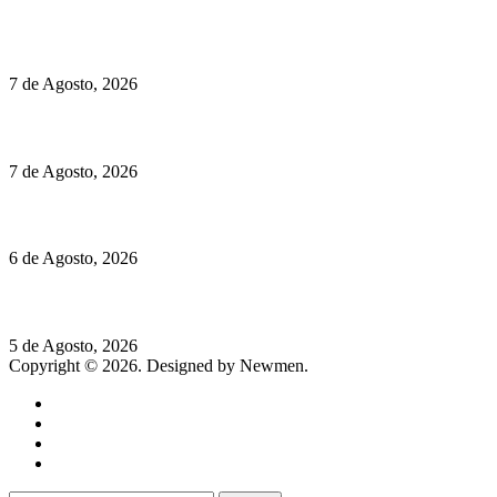
Preços do Audi Q7 começam nos 110 mil euros
7 de Agosto, 2026
Chegou o novo Pêra Doce Branco Fresh Edition – Um vinho que t
7 de Agosto, 2026
O mundo prefere vinhos mais frescos e menos alcoólicos
6 de Agosto, 2026
Hispano Suiza Carmen Sagrera: 1115 cv ao serviço do instinto
5 de Agosto, 2026
Copyright © 2026. Designed by Newmen.
Home
General
Sociedade
Destaques do dia