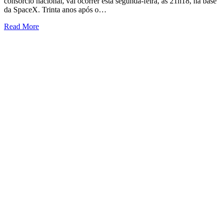
consórcio nacional, vai ocorrer esta segunda-feira, às 21h18, na base
da SpaceX. Trinta anos após o…
Read More