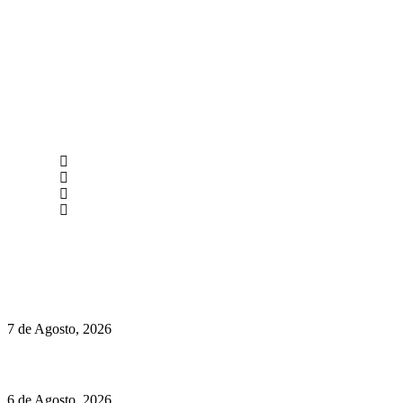
newmen@yourbranding.pt
(+351) 211 358 184
Instagram
Facebook
Políticas de Privacidade
Políticas de Cookies
Chegou o novo Pêra Doce Branco Fresh Edition – Um vinho
que traz mais frescura ao verão
7 de Agosto, 2026
O mundo prefere vinhos mais frescos e menos alcoólicos
6 de Agosto, 2026