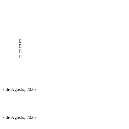
newmen@yourbranding.pt
(+351) 211 358 184
Instagram
Facebook
Políticas de Privacidade
Políticas de Cookies
Preços do Audi Q7 começam nos 110 mil euros
7 de Agosto, 2026
Chegou o novo Pêra Doce Branco Fresh Edition – Um vinho
que traz mais frescura ao verão
7 de Agosto, 2026
O mundo prefere vinhos mais frescos e menos alcoólicos