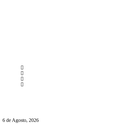
newmen@yourbranding.pt
(+351) 211 358 184
Instagram
Facebook
Políticas de Privacidade
Políticas de Cookies
O mundo prefere vinhos mais frescos e menos alcoólicos
6 de Agosto, 2026
Hispano Suiza Carmen Sagrera: 1115 cv ao serviço do instinto