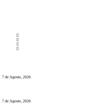
newmen@yourbranding.pt
(+351) 211 358 184
Instagram
Facebook
Políticas de Privacidade
Políticas de Cookies
Preços do Audi Q7 começam nos 110 mil euros
7 de Agosto, 2026
Chegou o novo Pêra Doce Branco Fresh Edition – Um vinho
que traz mais frescura ao verão
7 de Agosto, 2026
O mundo prefere vinhos mais frescos e menos alcoólicos