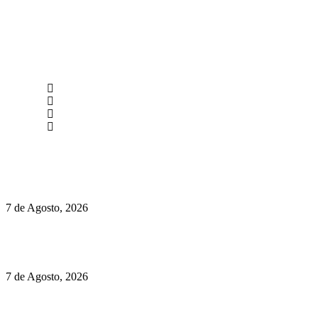
newmen@yourbranding.pt
(+351) 211 358 184
Instagram
Facebook
Políticas de Privacidade
Políticas de Cookies
Preços do Audi Q7 começam nos 110 mil euros
7 de Agosto, 2026
Chegou o novo Pêra Doce Branco Fresh Edition – Um vinho
que traz mais frescura ao verão
7 de Agosto, 2026
O mundo prefere vinhos mais frescos e menos alcoólicos