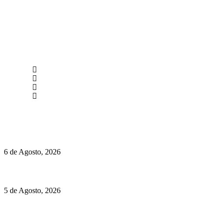
newmen@yourbranding.pt
(+351) 211 358 184
Instagram
Facebook
Políticas de Privacidade
Políticas de Cookies
O mundo prefere vinhos mais frescos e menos alcoólicos
6 de Agosto, 2026
Hispano Suiza Carmen Sagrera: 1115 cv ao serviço do instinto
5 de Agosto, 2026
Quinta da Moscadinha apresenta as novidades de Sidra e
Aguardente