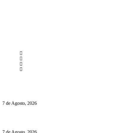
newmen@yourbranding.pt
(+351) 211 358 184
Instagram
Facebook
Políticas de Privacidade
Políticas de Cookies
Preços do Audi Q7 começam nos 110 mil euros
7 de Agosto, 2026
Chegou o novo Pêra Doce Branco Fresh Edition – Um vinho
que traz mais frescura ao verão
7 de Agosto, 2026