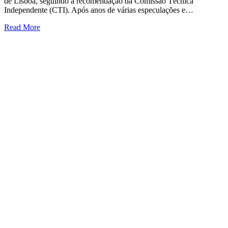
de Lisboa, seguindo a recomendação da Comissão Técnica
Independente (CTI). Após anos de várias especulações e…
Read More