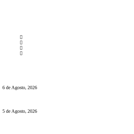
newmen@yourbranding.pt
(+351) 211 358 184
Instagram
Facebook
Políticas de Privacidade
Políticas de Cookies
O mundo prefere vinhos mais frescos e menos alcoólicos
6 de Agosto, 2026
Hispano Suiza Carmen Sagrera: 1115 cv ao serviço do instinto
5 de Agosto, 2026
Quinta da Moscadinha apresenta as novidades de Sidra e
Aguardente