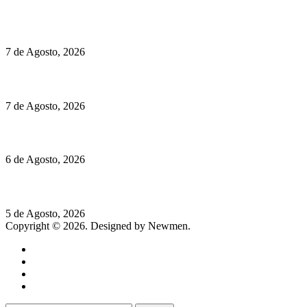
Preços do Audi Q7 começam nos 110 mil euros
7 de Agosto, 2026
Chegou o novo Pêra Doce Branco Fresh Edition – Um vinho que t
7 de Agosto, 2026
O mundo prefere vinhos mais frescos e menos alcoólicos
6 de Agosto, 2026
Hispano Suiza Carmen Sagrera: 1115 cv ao serviço do instinto
5 de Agosto, 2026
Copyright © 2026. Designed by Newmen.
Home
General
Sociedade
Destaques do dia