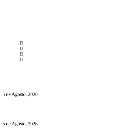
newmen@yourbranding.pt
(+351) 211 358 184
Instagram
Facebook
Políticas de Privacidade
Políticas de Cookies
Hispano Suiza Carmen Sagrera: 1115 cv ao serviço do instinto
5 de Agosto, 2026
Quinta da Moscadinha apresenta as novidades de Sidra e
Aguardente
5 de Agosto, 2026
Rússia: Aqui até as bombas atómicas são ortodoxas – um texto