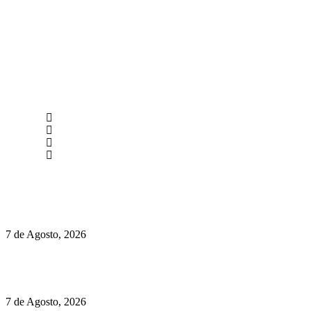
newmen@yourbranding.pt
(+351) 211 358 184
Instagram
Facebook
Políticas de Privacidade
Políticas de Cookies
Preços do Audi Q7 começam nos 110 mil euros
7 de Agosto, 2026
Chegou o novo Pêra Doce Branco Fresh Edition – Um vinho
que traz mais frescura ao verão
7 de Agosto, 2026