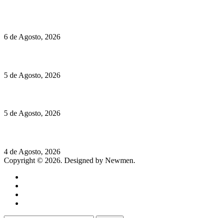
O mundo prefere vinhos mais frescos e menos alcoólicos
6 de Agosto, 2026
Hispano Suiza Carmen Sagrera: 1115 cv ao serviço do instinto
5 de Agosto, 2026
Quinta da Moscadinha apresenta as novidades de Sidra e Aguar
5 de Agosto, 2026
Rússia: Aqui até as bombas atómicas são ortodoxas – um texto d
4 de Agosto, 2026
Copyright © 2026. Designed by Newmen.
Home
General
Sociedade
Destaques do dia