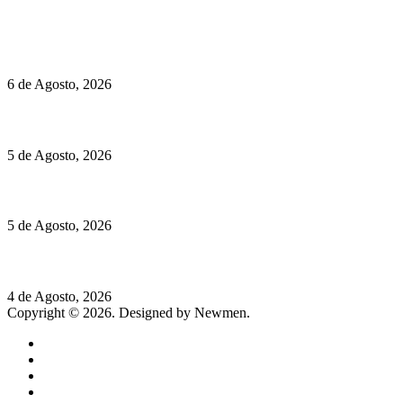
Políticas de Cookies
O mundo prefere vinhos mais frescos e menos alcoólicos
6 de Agosto, 2026
Hispano Suiza Carmen Sagrera: 1115 cv ao serviço do instinto
5 de Agosto, 2026
Quinta da Moscadinha apresenta as novidades de Sidra e Aguar
5 de Agosto, 2026
Rússia: Aqui até as bombas atómicas são ortodoxas – um texto d
4 de Agosto, 2026
Copyright © 2026. Designed by Newmen.
Home
General
Sociedade
Destaques do dia