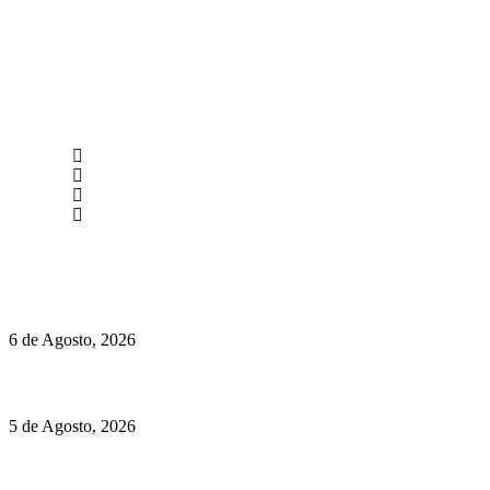
newmen@yourbranding.pt
(+351) 211 358 184
Instagram
Facebook
Políticas de Privacidade
Políticas de Cookies
O mundo prefere vinhos mais frescos e menos alcoólicos
6 de Agosto, 2026
Hispano Suiza Carmen Sagrera: 1115 cv ao serviço do instinto
5 de Agosto, 2026
Quinta da Moscadinha apresenta as novidades de Sidra e
Aguardente