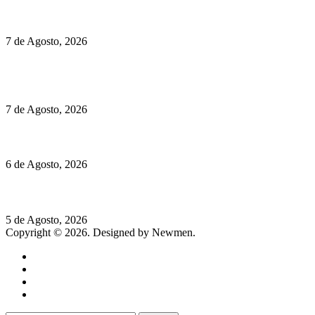
Preços do Audi Q7 começam nos 110 mil euros
7 de Agosto, 2026
Chegou o novo Pêra Doce Branco Fresh Edition – Um vinho
que traz mais frescura ao verão
7 de Agosto, 2026
O mundo prefere vinhos mais frescos e menos alcoólicos
6 de Agosto, 2026
Hispano Suiza Carmen Sagrera: 1115 cv ao serviço do instinto
5 de Agosto, 2026
Copyright © 2026. Designed by Newmen.
Home
General
Sociedade
Destaques do dia