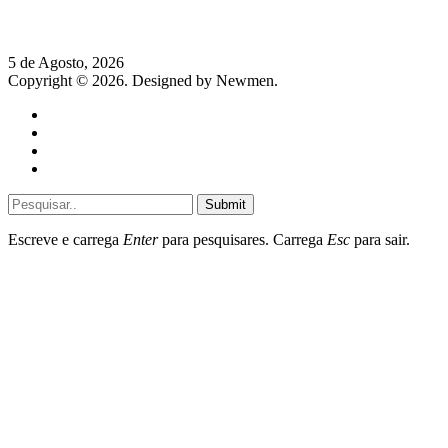
Hispano Suiza Carmen Sagrera: 1115 cv ao serviço do instinto
5 de Agosto, 2026
Copyright © 2026. Designed by Newmen.
Home
General
Sociedade
Destaques do dia
Submit
Escreve e carrega
Enter
para pesquisares. Carrega
Esc
para sair.