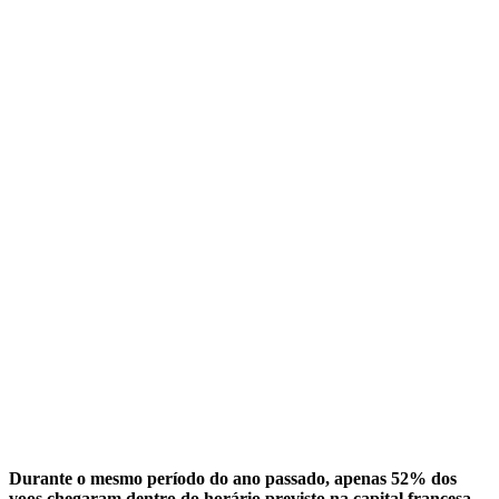
Durante o mesmo período do ano passado, apenas 52% dos
voos chegaram dentro do horário previsto na capital francesa,