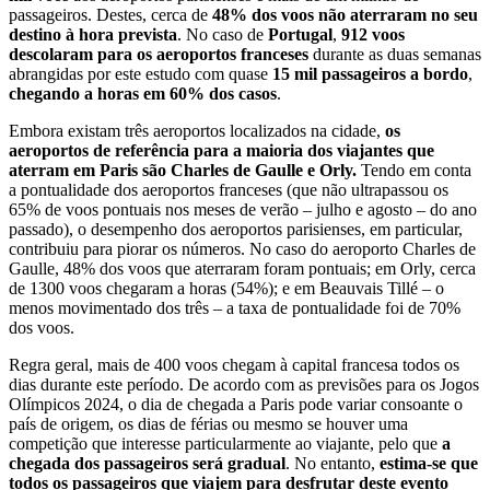
passageiros. Destes, cerca de
48% dos voos não aterraram no seu
destino à hora prevista
. No caso de
Portugal
,
912 voos
descolaram para os aeroportos franceses
durante as duas semanas
abrangidas por este estudo com quase
15 mil passageiros a bordo
,
chegando a horas em 60% dos casos
.
Embora existam três aeroportos localizados na cidade,
os
aeroportos de referência para a maioria dos viajantes que
aterram em Paris são Charles de Gaulle e Orly.
Tendo em conta
a pontualidade dos aeroportos franceses (que não ultrapassou os
65% de voos pontuais nos meses de verão – julho e agosto – do ano
passado), o desempenho dos aeroportos parisienses, em particular,
contribuiu para piorar os números. No caso do aeroporto Charles de
Gaulle, 48% dos voos que aterraram foram pontuais; em Orly, cerca
de 1300 voos chegaram a horas (54%); e em Beauvais Tillé – o
menos movimentado dos três – a taxa de pontualidade foi de 70%
dos voos.
Regra geral, mais de 400 voos chegam à capital francesa todos os
dias durante este período. De acordo com as previsões para os Jogos
Olímpicos 2024, o dia de chegada a Paris pode variar consoante o
país de origem, os dias de férias ou mesmo se houver uma
competição que interesse particularmente ao viajante, pelo que
a
chegada dos passageiros será gradual
. No entanto,
estima-se que
todos os passageiros que viajem para desfrutar deste evento