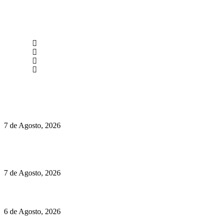
newmen@yourbranding.pt
(+351) 211 358 184
Instagram
Facebook
Políticas de Privacidade
Políticas de Cookies
Preços do Audi Q7 começam nos 110 mil euros
7 de Agosto, 2026
Chegou o novo Pêra Doce Branco Fresh Edition – Um vinho
que traz mais frescura ao verão
7 de Agosto, 2026
O mundo prefere vinhos mais frescos e menos alcoólicos
6 de Agosto, 2026