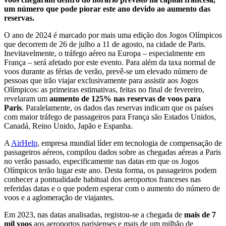
um número que pode piorar este ano devido ao aumento das
reservas.
O ano de 2024 é marcado por mais uma edição dos Jogos Olímpicos
que decorrem de 26 de julho a 11 de agosto, na cidade de Paris.
Inevitavelmente, o tráfego aéreo na Europa – especialmente em
França – será afetado por este evento. Para além da taxa normal de
voos durante as férias de verão, prevê-se um elevado número de
pessoas que irão viajar exclusivamente para assistir aos Jogos
Olímpicos: as primeiras estimativas, feitas no final de fevereiro,
revelaram um
aumento de 125% nas reservas de voos para
Paris
. Paralelamente, os dados das reservas indicam que os países
com maior tráfego de passageiros para França são Estados Unidos,
Canadá, Reino Unido, Japão e Espanha.
A
AirHelp
, empresa mundial líder em tecnologia de compensação de
passageiros aéreos, compilou dados sobre as chegadas aéreas a Paris
no verão passado, especificamente nas datas em que os Jogos
Olímpicos terão lugar este ano. Desta forma, os passageiros podem
conhecer a pontualidade habitual dos aeroportos franceses nas
referidas datas e o que podem esperar com o aumento do número de
voos e a aglomeração de viajantes.
Em 2023, nas datas analisadas, registou-se a chegada de
mais de 7
mil voos
aos aeroportos parisienses e mais de um milhão de