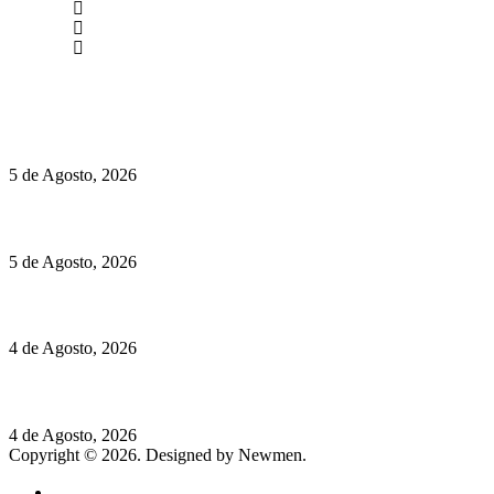
(+351) 211 358 184
Instagram
Facebook
Políticas de Privacidade
Políticas de Cookies
Hispano Suiza Carmen Sagrera: 1115 cv ao serviço do instinto
5 de Agosto, 2026
Quinta da Moscadinha apresenta as novidades de Sidra e Aguar
5 de Agosto, 2026
Rússia: Aqui até as bombas atómicas são ortodoxas – um texto d
4 de Agosto, 2026
Lamborghini Revuelto Miura 60° Homage: o passado regressa a 
4 de Agosto, 2026
Copyright © 2026. Designed by Newmen.
Home