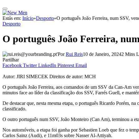
Estás em:
Início
»
Desporto
»
O português João Ferreira, num SSV, ven
Desporto
O português João Ferreira, num
Por
Rui Reis
10 de Janeiro, 2024
2 Mins L
Partilhar
Facebook
Twitter
LinkedIn
Pinterest
Email
Autor: JIRI SIMECEK Direitos de autor: MCH
O português João Ferreira, aos comandos de um SSV da Can-Am venceu 
minutos face ao líder da classificação dos SSV, Farrés Guell, e mantém
De destacar que, nesta mesma etapa, o português Ricardo Porém, na 
classificado.
O outro português num SSV, João Monteiro (Can Am), terminou a etapa
Nos automóveis, a etapa foi ganha por Sebastien Loeb que fez o temp
Carlos Sainz (Audi), e 11m03s sobre Nasser Al-Attiyah.