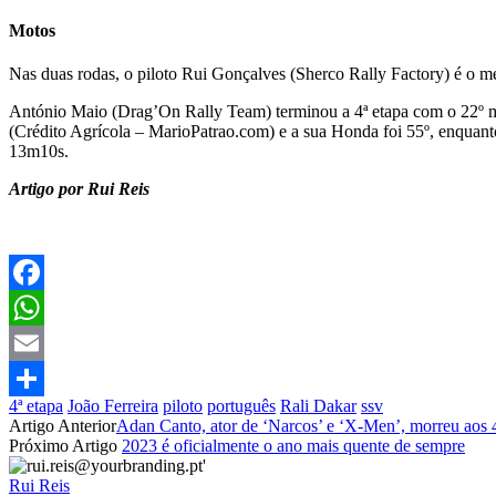
Motos
Nas duas rodas, o piloto Rui Gonçalves (Sherco Rally Factory) é o mel
António Maio (Drag’On Rally Team) terminou a 4ª etapa com o 22º me
(Crédito Agrícola – MarioPatrao.com) e a sua Honda foi 55º, enquan
13m10s.
Artigo por Rui Reis
Facebook
WhatsApp
Email
4ª etapa
João Ferreira
piloto
português
Rali Dakar
ssv
Partilhar
Artigo Anterior
Adan Canto, ator de ‘Narcos’ e ‘X-Men’, morreu aos 
Próximo Artigo
2023 é oficialmente o ano mais quente de sempre
Rui Reis