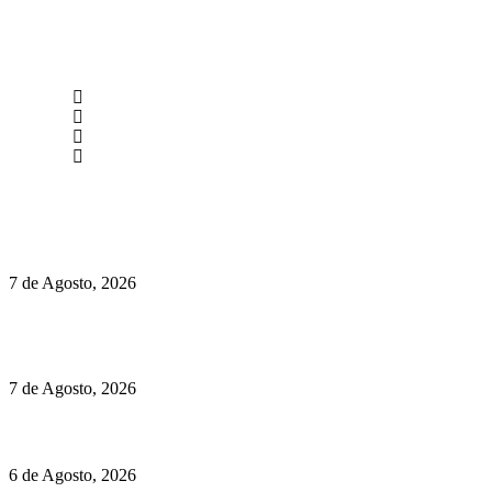
newmen@yourbranding.pt
(+351) 211 358 184
Instagram
Facebook
Políticas de Privacidade
Políticas de Cookies
Preços do Audi Q7 começam nos 110 mil euros
7 de Agosto, 2026
Chegou o novo Pêra Doce Branco Fresh Edition – Um vinho
que traz mais frescura ao verão
7 de Agosto, 2026
O mundo prefere vinhos mais frescos e menos alcoólicos
6 de Agosto, 2026