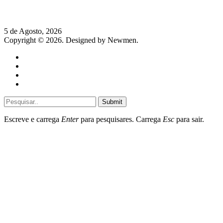
Hispano Suiza Carmen Sagrera: 1115 cv ao serviço do instinto
5 de Agosto, 2026
Copyright © 2026. Designed by Newmen.
Home
General
Sociedade
Destaques do dia
Submit
Escreve e carrega
Enter
para pesquisares. Carrega
Esc
para sair.