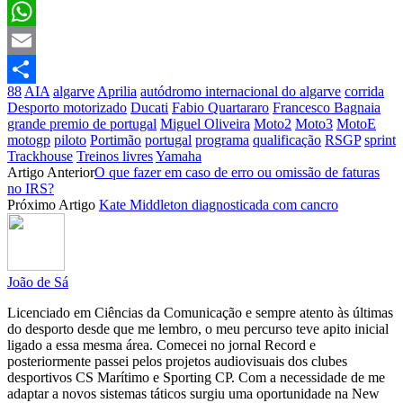
Facebook
WhatsApp
Email
88
AIA
algarve
Aprilia
autódromo internacional do algarve
corrida
Partilhar
Desporto motorizado
Ducati
Fabio Quartararo
Francesco Bagnaia
grande premio de portugal
Miguel Oliveira
Moto2
Moto3
MotoE
motogp
piloto
Portimão
portugal
programa
qualificação
RSGP
sprint
Trackhouse
Treinos livres
Yamaha
Artigo Anterior
O que fazer em caso de erro ou omissão de faturas
no IRS?
Próximo Artigo
Kate Middleton diagnosticada com cancro
João de Sá
Licenciado em Ciências da Comunicação e sempre atento às últimas
do desporto desde que me lembro, o meu percurso teve apito inicial
ligado a essa mesma área. Comecei no jornal Record e
posteriormente passei pelos projetos audiovisuais dos clubes
desportivos CS Marítimo e Sporting CP. Com a necessidade de me
adaptar a novos sistemas táticos surgiu uma oportunidade na New