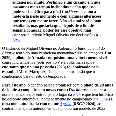
enganei por muito. Portimão é um circuito em que
passamos mais tempo inclinados e acho que isso
pode ser benéfico para nós
[
Trackhouse
]
, como a
moto está neste momento e com algumas alterações
que temos em mente fazer. Não sei qual será o bom
resultado, mas gostaria que, depois de o fim de
semana começar, poder ter esse objetivo mais
concreto”
, referiu Miguel Oliveira em declarações à
Lusa
.
O histórico de Miguel Oliveira no
Autódromo Internacional do
Algarve
tem sido uma verdadeira montanha-russa de emoções.
Em
2020, o piloto de Almada conquistou uma vitória memorável
–
conseguiu também a ‘
pole position
’ e a volta mais rápida –
,
enquanto que no ano passado
(2023)
foi abalroado pelo
espanhol Marc Márquez
, ficando com uma lesão que o
condicionou para o resto da temporada.
Para este ano
, o cenário parece promissor com
o piloto de 29 anos
de idade a competir com novas cores (
Trackhouse
– empresa
norte-americana que entrou para o lugar da
RNF
e que tem histórico
no desporto automóvel, nomeadamente no campeonato
NASCAR
)
e
uma mota atualizada com motor
Aprilia
(
RSGP
2024)
, ao
contrário da época anterior, em que pilotou um modelo de 2022.