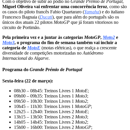
Com o objetivo de subir ao pódio no
Grande Prémio de Portugal
,
Miguel Oliveira vai enfrentar uma concorrência feroz
, como são
os casos do piloto francês Fabio Quartararo (
Yamaha
) e do italiano
Francesco Bagnaia (
Ducati
), que para além do português são os
únicos dos atuais 22 pilotos
MotoGP
que já foram vitoriosos no
circuito de Portimão.
Pela primeira vez e a juntar às categorias
MotoGP
,
Moto2
e
Moto3
, o programa do fim de semana também vai incluir a
categoria de
MotoE
(motas elétricas), o que realça a crescente
diversidade de competições motorizadas no
Autódromo
Internacional do Algarve
.
Programa do
Grande Prémio de Portugal
Sexta-feira (22 de março):
08h30 – 08h45: Treinos Livres 1
MotoE
;
09h00 – 09h35: Treinos Livres 1
Moto3
;
09h50 – 10h30: Treinos Livres 1
Moto2
;
10h45 – 11h30: Treinos Livres 1
MotoGP
;
12h25 – 12h40: Treinos Livres 2
MotoE
;
13h15 – 13h50: Treinos Livres 2
Moto3
;
14h05 – 14h45: Treinos Livres 2
Moto2
;
15h00 – 16h00: Treinos Livres 2
MotoGP
;