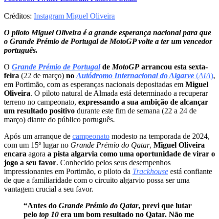
Créditos:
Instagram Miguel Oliveira
O piloto Miguel Oliveira é a grande esperança nacional para que
o Grande Prémio de Portugal de MotoGP volte a ter um vencedor
português.
O
Grande Prémio de Portugal
de
MotoGP
arrancou esta sexta-
feira
(22 de março)
no
Autódromo Internacional do Algarve
(
AIA
)
,
em Portimão, com as esperanças nacionais depositadas em
Miguel
Oliveira
. O piloto natural de Almada está determinado a recuperar
terreno no campeonato,
expressando a sua ambição de alcançar
um resultado positivo
durante este fim de semana (22 a 24 de
março) diante do público português.
Após um arranque de
campeonato
modesto na temporada de 2024,
com um 15º lugar no
Grande Prémio do Qatar
,
Miguel Oliveira
encara
agora
a pista algarvia como uma oportunidade de virar o
jogo a seu favor
. Conhecido pelos seus desempenhos
impressionantes em Portimão, o piloto da
Trackhouse
está confiante
de que a familiaridade com o circuito algarvio possa ser uma
vantagem crucial a seu favor.
“Antes do
Grande Prémio do Qatar
, previ que lutar
pelo
top 10
era um bom resultado no Qatar. Não me