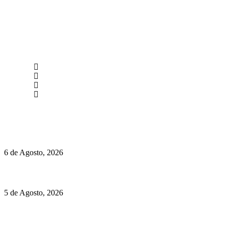
newmen@yourbranding.pt
(+351) 211 358 184
Instagram
Facebook
Políticas de Privacidade
Políticas de Cookies
O mundo prefere vinhos mais frescos e menos alcoólicos
6 de Agosto, 2026
Hispano Suiza Carmen Sagrera: 1115 cv ao serviço do instinto
5 de Agosto, 2026
Quinta da Moscadinha apresenta as novidades de Sidra e Aguar