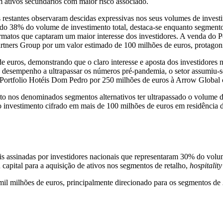
 ativos secundários com maior risco associado.
s restantes observaram descidas expressivas nos seus volumes de inve
do 38% do volume de investimento total, destaca-se enquanto segmento
 formatos que captaram um maior interesse dos investidores. A venda do 
artners Group por um valor estimado de 100 milhões de euros, protagon
e euros, demonstrando que o claro interesse e aposta dos investidores 
e desempenho a ultrapassar os números pré-pandemia, o setor assumiu
do Portfolio Hotéis Dom Pedro por 250 milhões de euros à Arrow Global
to nos denominados segmentos alternativos ter ultrapassado o volume d
 o investimento cifrado em mais de 100 milhões de euros em residência 
 assinadas por investidores nacionais que representaram 30% do volum
 capital para a aquisição de ativos nos segmentos de retalho,
hospitality
mil milhões de euros, principalmente direcionado para os segmentos de