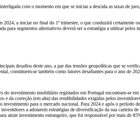
nterligada com o momento em que se iniciar a descida as taxas de jur
 2024, a iniciar no final do 1º trimestre, o que conduzirá certamente o
da para segmentos alternativos deverá ser a estratégia a utilizar pelos 
pais desafios deste ano, a par das tensões geopolíticas que se verific
mental, constituem-se também como fatores desafiantes para o ano de 202
es do investimento imobiliário registados em Portugal encontram-se em
o e da correção (em alta) das rendibilidades exigidas pelos investidore
o investimento para o mercado nacional. Para 2024 e após o período de 
vestidores a adotarem estratégias de diversificação da sua carteira de
 para atrair investimento estrangeiro, que foi responsável por mais de 8