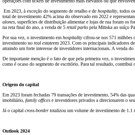
operações com
tickets
de investimento mais elevados ou que envolvem
Em 2023, à exceção do segmento de retalho e de
hospitality
, todos o
total de investimento 42% acima do observado em 2022 e representan
alones
, superfícies de distribuição alimentar e lojas de rua foram os
na reta final do ano, a venda de 5
retail parks
pela Mitiska ao suíço P
Por sua vez, o investimento em
hospitality
cifrou-se nos 571 milhões d
investimento no
real estate
em 2023. Com os principais indicadores d
atraindo um forte interesse de investidores internacionais. A venda 
De importante menção é o fato de que pela primeira vez, o investimen
como é ocaso do segmento de escritório. Para tal resultado, contribui
Origem do capital
Em 2023 foram fechadas 79 transações de investimento, 54% das quais
imobiliário,
family offices
e investidores privados a direcionarem o seu
Já o capital
cross-border
totalizou um volume de investimento de 1.1 
Outlook 2024