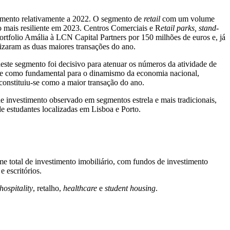
stimento relativamente a 2022. O segmento de
retail
com um volume
 mais resiliente em 2023. Centros Comerciais e R
etail parks, stand-
Portfolio Amália à LCN Capital Partners por 150 milhões de euros e, já
izaram as duas maiores transações do ano.
neste segmento foi decisivo para atenuar os números da atividade de
-se como fundamental para o dinamismo da economia nacional,
 constituiu-se como a maior transação do ano.
e investimento observado em segmentos estrela e mais tradicionais,
de estudantes localizadas em Lisboa e Porto.
e total de investimento imobiliário, com fundos de investimento
e escritórios.
hospitality
, retalho,
healthcare
e
student housing
.