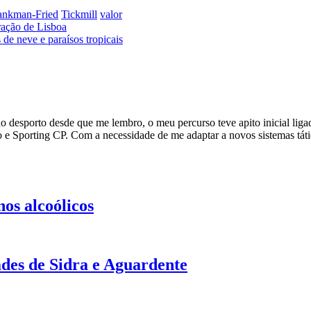
nkman-Fried
Tickmill
valor
ração de Lisboa
 de neve e paraísos tropicais
 desporto desde que me lembro, o meu percurso teve apito inicial lig
mo e Sporting CP. Com a necessidade de me adaptar a novos sistemas t
os alcoólicos
des de Sidra e Aguardente