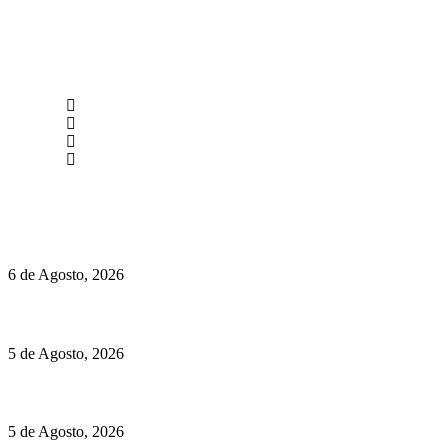
newmen@yourbranding.pt
(+351) 211 358 184
Instagram
Facebook
Políticas de Privacidade
Políticas de Cookies
O mundo prefere vinhos mais frescos e menos alcoólicos
6 de Agosto, 2026
Hispano Suiza Carmen Sagrera: 1115 cv ao serviço do instinto
5 de Agosto, 2026
Quinta da Moscadinha apresenta as novidades de Sidra e Aguar
5 de Agosto, 2026