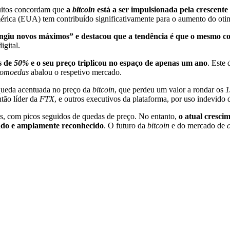
muitos concordam que
a
bitcoin
está a ser impulsionada pela crescente
rica (EUA) tem contribuído significativamente para o aumento do otim
ingiu novos máximos” e destacou que a tendência é que o mesmo co
igital.
s de
50%
e o seu preço triplicou no espaço de apenas um ano
. Este
tomoedas
abalou o respetivo mercado.
ueda acentuada no preço da
bitcoin
, que perdeu um valor a rondar os
1
tão líder da
FTX
, e outros executivos da plataforma, por uso indevido 
res, com picos seguidos de quedas de preço. No entanto,
o atual cresci
zado e amplamente reconhecido
. O futuro da
bitcoin
e do mercado de