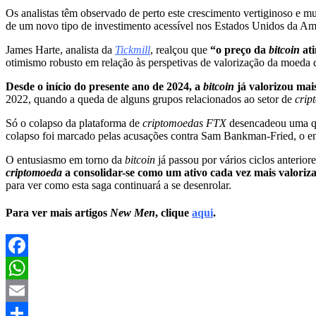
Os analistas têm observado de perto este crescimento vertiginoso e 
de um novo tipo de investimento acessível nos Estados Unidos da Amé
James Harte, analista da
Tickmill
, realçou que
“o preço da
bitcoin
at
otimismo robusto em relação às perspetivas de valorização da moeda d
Desde o início do presente ano de 2024, a
bitcoin
já valorizou mai
2022, quando a queda de alguns grupos relacionados ao setor de
crip
Só o colapso da plataforma de
criptomoedas FTX
desencadeou uma q
colapso foi marcado pelas acusações contra Sam Bankman-Fried, o en
O entusiasmo em torno da
bitcoin
já passou por vários ciclos anterio
criptomoeda
a consolidar-se como um ativo cada vez mais valori
para ver como esta saga continuará a se desenrolar.
Para ver mais artigos
New Men
, clique
aqui
.
Facebook
WhatsApp
Email