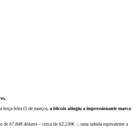
res.
a terça-feira (5 de março),
a
bitcoin
atingiu a impressionante marca
ço de
67.848 dólares
– cerca de
62.230€
–, uma subida equivalente a