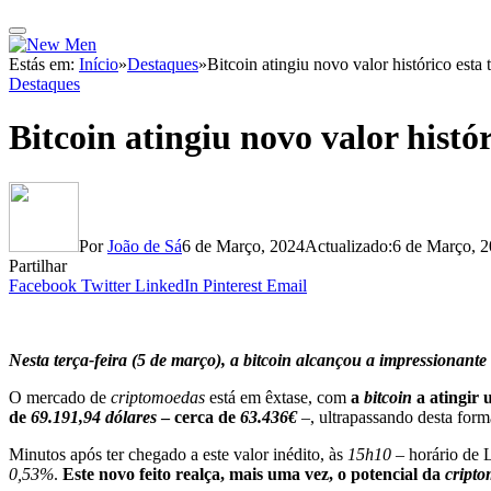
Estás em:
Início
»
Destaques
»
Bitcoin atingiu novo valor histórico esta t
Destaques
Bitcoin atingiu novo valor histór
Por
João de Sá
6 de Março, 2024
Actualizado:
6 de Março, 
Partilhar
Facebook
Twitter
LinkedIn
Pinterest
Email
Nesta terça-feira (5 de março), a bitcoin alcançou a impressionante
O mercado de
criptomoedas
está em êxtase, com
a
bitcoin
a atingir 
de
69.191,94 dólares
– cerca de
63.436€
–, ultrapassando desta form
Minutos após ter chegado a este valor inédito, às
15h10
– horário de L
0,53%
.
Este novo feito realça, mais uma vez, o potencial da
cript