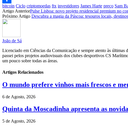
bitcoin
Ciclo
criptomoedas
ftx
investidores
James Harte
preço
Sam Ba
Partilhar
Artigo Anterior
Pulse Lisboa: novo projeto residencial premium no co
Próximo Artigo
Descubra a magia da Páscoa: tesouros locais, destinos
João de Sá
Licenciado em Ciências da Comunicação e sempre atento às últimas do
passei pelos projetos audiovisuais dos clubes desportivos CS Maríti
um pouco sobre todas as áreas.
Artigos Relacionados
O mundo prefere vinhos mais frescos e men
6 de Agosto, 2026
Quinta da Moscadinha apresenta as novida
5 de Agosto, 2026