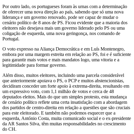
Por outro lado, os portugueses foram às urnas com a determinação
de oferecer uma nova direção ao país, sabendo que só uma nova
liderança e um governo renovado, pode ser capaz de mudar o
cenário político de 8 anos de PS. Ficou evidente que a maioria dos
eleitores não desejava mais um governo liderado pelo PS ou uma
coligação de esquerda, uma nova geringonça, nos comando de
Portugal.
O voto expresso na Aliança Democrática e em Luís Montenegro,
embora por uma margem estreita em relação ao PS, foi e é suficiente
para garantir mais votos e mais mandatos logo, uma vitoria e a
legitimidade para formar governo.
Além disso, muitos eleitores, incluindo uma parcela considerável
que anteriormente apoiava o PS, o PCP e muitos abstencionistas,
decidiram conceder um forte apoio à extrema-direita, resultando em
um expressivo voto, com 1,1 milhão de votos e cerca de 48
deputados eleitos. Mais do que um simples protesto, esta mudança
de cenário político reflete uma certa insatisfação com a abordagem
dos partidos de centro-direita em relação a questões que são cruciais
para este eleitorado. E também não podemos esquecer que a
esquerda, António Costa, muita comunicado social e o ex-presidente
da AR Santos Silva, têm muitas responsabilidades no crescimento
do CH.