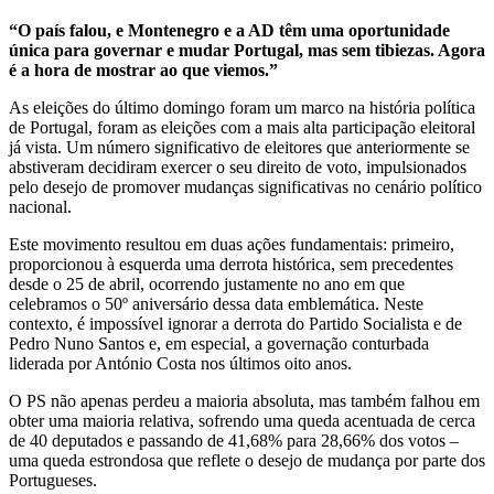
“
O país falou, e Montenegro e a AD têm uma oportunidade
única para governar e mudar Portugal, mas sem tibiezas. Agora
é a hora de mostrar ao que viemos.”
As eleições do último domingo foram um marco na história política
de Portugal, foram as eleições com a mais alta participação eleitoral
já vista. Um número significativo de eleitores que anteriormente se
abstiveram decidiram exercer o seu direito de voto, impulsionados
pelo desejo de promover mudanças significativas no cenário político
nacional.
Este movimento resultou em duas ações fundamentais: primeiro,
proporcionou à esquerda uma derrota histórica, sem precedentes
desde o 25 de abril, ocorrendo justamente no ano em que
celebramos o 50º aniversário dessa data emblemática. Neste
contexto, é impossível ignorar a derrota do Partido Socialista e de
Pedro Nuno Santos e, em especial, a governação conturbada
liderada por António Costa nos últimos oito anos.
O PS não apenas perdeu a maioria absoluta, mas também falhou em
obter uma maioria relativa, sofrendo uma queda acentuada de cerca
de 40 deputados e passando de 41,68% para 28,66% dos votos –
uma queda estrondosa que reflete o desejo de mudança por parte dos
Portugueses.