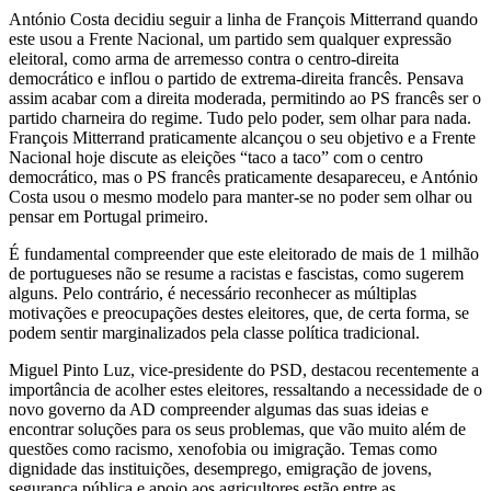
António Costa decidiu seguir a linha de François Mitterrand quando
este usou a Frente Nacional, um partido sem qualquer expressão
eleitoral, como arma de arremesso contra o centro-direita
democrático e inflou o partido de extrema-direita francês. Pensava
assim acabar com a direita moderada, permitindo ao PS francês ser o
partido charneira do regime. Tudo pelo poder, sem olhar para nada.
François Mitterrand praticamente alcançou o seu objetivo e a Frente
Nacional hoje discute as eleições “taco a taco” com o centro
democrático, mas o PS francês praticamente desapareceu, e António
Costa usou o mesmo modelo para manter-se no poder sem olhar ou
pensar em Portugal primeiro.
É fundamental compreender que este eleitorado de mais de 1 milhão
de portugueses não se resume a racistas e fascistas, como sugerem
alguns. Pelo contrário, é necessário reconhecer as múltiplas
motivações e preocupações destes eleitores, que, de certa forma, se
podem sentir marginalizados pela classe política tradicional.
Miguel Pinto Luz, vice-presidente do PSD, destacou recentemente a
importância de acolher estes eleitores, ressaltando a necessidade de o
novo governo da AD compreender algumas das suas ideias e
encontrar soluções para os seus problemas, que vão muito além de
questões como racismo, xenofobia ou imigração. Temas como
dignidade das instituições, desemprego, emigração de jovens,
segurança pública e apoio aos agricultores estão entre as