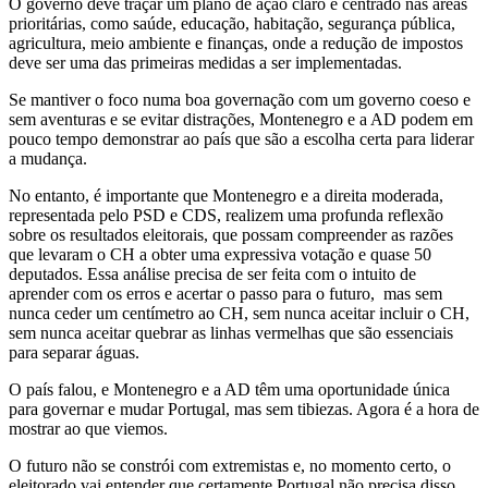
O governo deve traçar um plano de ação claro e centrado nas áreas
prioritárias, como saúde, educação, habitação, segurança pública,
agricultura, meio ambiente e finanças, onde a redução de impostos
deve ser uma das primeiras medidas a ser implementadas.
Se mantiver o foco numa boa governação com um governo coeso e
sem aventuras e se evitar distrações, Montenegro e a AD podem em
pouco tempo demonstrar ao país que são a escolha certa para liderar
a mudança.
No entanto, é importante que Montenegro e a direita moderada,
representada pelo PSD e CDS, realizem uma profunda reflexão
sobre os resultados eleitorais, que possam compreender as razões
que levaram o CH a obter uma expressiva votação e quase 50
deputados. Essa análise precisa de ser feita com o intuito de
aprender com os erros e acertar o passo para o futuro,
mas sem
nunca ceder um centímetro ao CH, sem nunca aceitar incluir o CH,
sem nunca aceitar quebrar as linhas vermelhas que são essenciais
para separar águas.
O país falou, e Montenegro e a AD têm uma oportunidade única
para governar e mudar Portugal, mas sem tibiezas. Agora é a hora de
mostrar ao que viemos.
O futuro não se constrói com extremistas e, no momento certo, o
eleitorado vai entender que certamente Portugal não precisa disso.