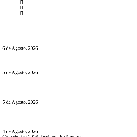
(+351) 211 358 184
Instagram
Facebook
Políticas de Privacidade
Políticas de Cookies
O mundo prefere vinhos mais frescos e menos alcoólicos
6 de Agosto, 2026
Hispano Suiza Carmen Sagrera: 1115 cv ao serviço do instinto
5 de Agosto, 2026
Quinta da Moscadinha apresenta as novidades de Sidra e
Aguardente
5 de Agosto, 2026
Rússia: Aqui até as bombas atómicas são ortodoxas – um texto
de José Milhazes
4 de Agosto, 2026
Copyright © 2026. Designed by Newmen.